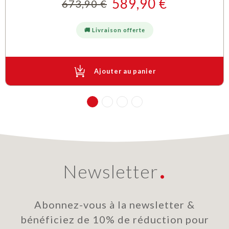
589,90 €
673,90 €
Prix
Prix de base
🚚 Livraison offerte
Ajouter au panier
Newsletter
Abonnez-vous à la newsletter &
bénéficiez de 10% de réduction pour