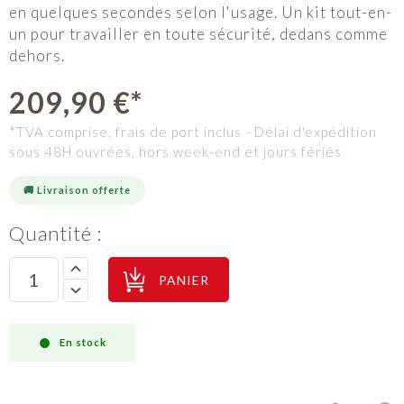
en quelques secondes selon l'usage. Un kit tout-en-
un pour travailler en toute sécurité, dedans comme
dehors.
209,90 €*
*TVA comprise, frais de port inclus
Délai d'expédition
sous 48H ouvrées, hors week-end et jours fériés
🚚 Livraison offerte
Quantité :
PANIER
En stock