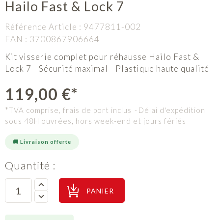
Hailo Fast & Lock 7
Référence Article :
9477811-002
EAN :
3700867906664
Kit visserie complet pour réhausse Hailo Fast &
Lock 7 - Sécurité maximal - Plastique haute qualité
119,00 €*
*TVA comprise, frais de port inclus
Délai d'expédition
sous 48H ouvrées, hors week-end et jours fériés
🚚 Livraison offerte
Quantité :
PANIER