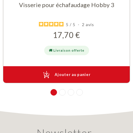
Visserie pour échafaudage Hobby 3
5
/
5
-
2
avis
17,70 €
Prix
🚚 Livraison offerte
Ajouter au panier
Newsletter