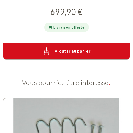
699,90 €
Prix
🚚 Livraison offerte
Ajouter au panier
Vous pourriez être intéressé