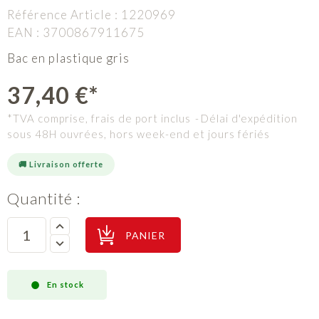
Référence Article :
1220969
EAN :
3700867911675
Bac en plastique gris
37,40 €*
*TVA comprise, frais de port inclus
Délai d'expédition
sous 48H ouvrées, hors week-end et jours fériés
🚚 Livraison offerte
Quantité :
PANIER
En stock