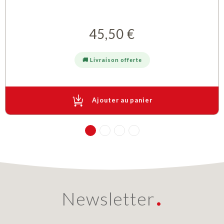
45,50 €
Prix
🚚 Livraison offerte
Ajouter au panier
Newsletter