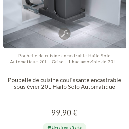
Poubelle de cuisine encastrable Hailo Solo
Automatique 20L - Grise - 1 bac amovible de 20L -
Ouverture automatique de la...
Poubelle de cuisine coulissante encastrable
sous évier 20L Hailo Solo Automatique
99,90 €
Prix
🚚 Livraison offerte