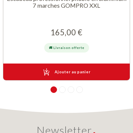
7 marches GOMPRO XXL
165,00 €
Prix
🚚 Livraison offerte
Ajouter au panier
Newsletter