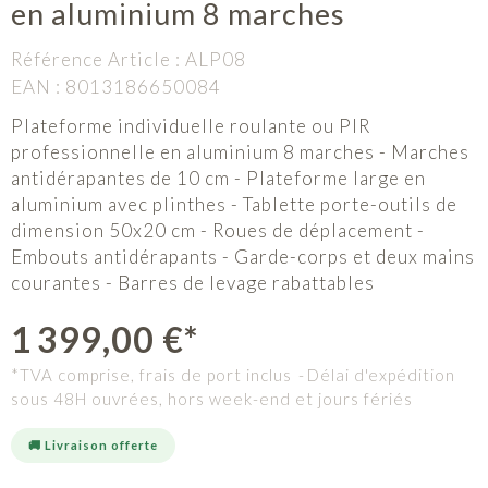
en aluminium 8 marches
Référence Article :
ALP08
EAN :
8013186650084
Plateforme individuelle roulante ou PIR
professionnelle en aluminium 8 marches - Marches
antidérapantes de 10 cm - Plateforme large en
aluminium avec plinthes - Tablette porte-outils de
dimension 50x20 cm - Roues de déplacement -
Embouts antidérapants - Garde-corps et deux mains
courantes - Barres de levage rabattables
1 399,00 €*
*TVA comprise, frais de port inclus
Délai d'expédition
sous 48H ouvrées, hors week-end et jours fériés
🚚 Livraison offerte