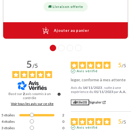
🚚 Livraison offerte
Ajouter au panier
5
5
/
5
/
5
Avis vérifié
leger, conforme à mes attente
Avis du
14/11/2023
, suite à une
expérience du
01/11/2023
par
A.A.
Basé sur
2
avis soumis à un
contrôle
Utile
(0)
Signaler
Voir tous les avis sur ce site
5
étoiles
2
5
/
5
4
étoiles
0
Avis vérifié
3
étoiles
0