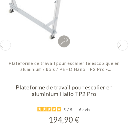
Plateforme de travail pour escalier télescopique en
aluminium / bois / PEHD Hailo TP2 Pro -
Verrouillage de sécurité - Plateau...
Plateforme de travail pour escalier en
aluminium Hailo TP2 Pro
5
/
5
-
6
avis
194,90 €
Prix