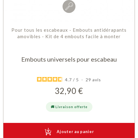
Pour tous les escabeaux - Embouts antidérapants
amovibles - Kit de 4 embouts facile à monter
Embouts universels pour escabeau
4.7
/
5
-
29
avis
32,90 €
Prix
🚚 Livraison offerte
Ajouter au panier